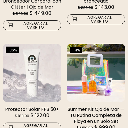
Bronceador Corporal con
bronceado
Glitter | Ojo de Mar
$ 143.00
$ 220.00
$ 449.00
$ 549.00
AGREGAR AL
CARRITO
AGREGAR AL
CARRITO
-36%
-14%
Protector Solar FPS 50+
Summer Kit Ojo de Mar —
$ 122.00
Tu Rutina Completa de
$ 189.00
Playa en un Solo Set
AGREGAR AL
$ 999.00
$ 1,150.00